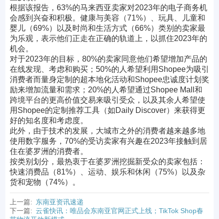
根据该报告，63%的马来西亚卖家对2023年的电子商务机
会感到兴奋和积极。健康与美容（71%）、玩具、儿童和
婴儿（69%）以及时尚和生活方式（66%）类别的卖家最
为乐观，表示他们正走在正确的轨道上，以抓住2023年的
机会。
对于2023年的目标，80%的卖家同意他们希望增加产品的
在线发现、考虑和购买；50%的人希望利用Shopee为吸引
消费者而量身定制的超本地化活动和Shopee忠诚度计划奖
励来增加流量和需求；20%的人希望通过Shopee Mall和
跨境平台的更高价值交易来吸引受众，以及其余人希望使
用Shopee的定制推荐工具（如Daily Discover）来获得更
好的知名度和考虑度。
此外，由于技术的发展，大城市之外的消费者越来越多地
使用数字服务，70%的受访卖家有兴趣在2023年接触到居
住在婆罗洲的消费者。
按类别划分，最热衷于在婆罗洲挖掘新受众的卖家包括：
快速消费品（81%）、运动、娱乐和休闲（75%）以及杂
货和宠物（74%）。
上一篇:
东南亚资讯速递
下一篇:
云雀快讯：唯品会东南亚官网正式上线；TikTok Shop春