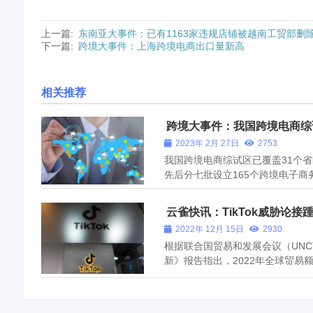
上一篇:
东南亚大事件：已有1163家违规店铺被越南工贸部删
下一篇:
跨境大事件：上海跨境电商出口量新高
相关推荐
跨境大事件：我国跨境电商综
2023年 2月 27日
2753
我国跨境电商综试区已覆盖31个省
先后分七批设立165个跨境电子商
市，基本形成了陆海内外联动、东
在商务部的例行发布会上说，近年
云雀快讯：TikTok威胁论接
创新高地，有效助力...
2022年 12月 15日
2930
根据联合国贸易和发展会议（UNC
新》报告指出，2022年全球贸易
平。货物贸易总额预计将达到近25
10%；服务贸易总额预计将达到近
15%。 中国石油官微消息，...