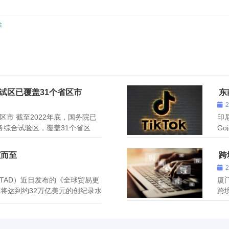
除
试区已覆盖31个省区市
东
区市 截至2022年底，国务院已
印
务综合试验区，覆盖31个省区
Go
西双向互济的发展格局。束珏婷
精
来，综试区作为跨境电商发展的
职
踵而至
跨
在充
TAD）近日发布的《全球贸易更
厦
额将达到约32万亿美元的创纪录水
跨
万亿美元，比2021年增长约
该
7万亿美元，比2021年增长约
2
业务