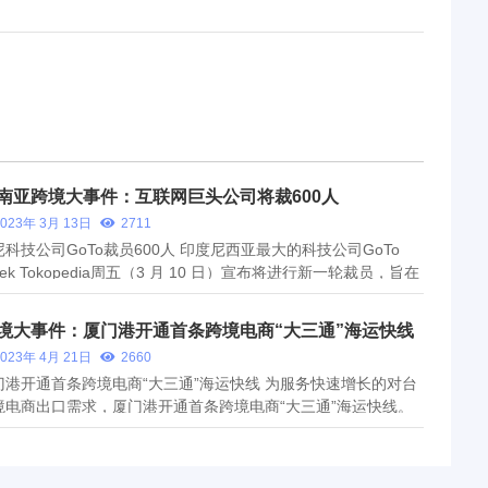
南亚跨境大事件：互联网巨头公司将裁600人
2023年 3月 13日
2711
尼科技公司GoTo裁员600人 印度尼西亚最大的科技公司GoTo
jek Tokopedia周五（3 月 10 日）宣布将进行新一轮裁员，旨在
简组织并提高盈利能力。该公司在一份声明中表示，大约600个
位将受到影响。 GoTo此前表示，裁员旨在使公司更加“敏捷”，并
境大事件：厦门港开通首条跨境电商“大三通”海运快线
满挑战的全球...
2023年 4月 21日
2660
门港开通首条跨境电商“大三通”海运快线 为服务快速增长的对台
境电商出口需求，厦门港开通首条跨境电商“大三通”海运快线。
航线每周发出2班，首班搭载60个标准集装箱、1.7万票、价值
290万元的跨境电商出口货物。未来将提升至每周三班，今后将视
发展需要，拓...