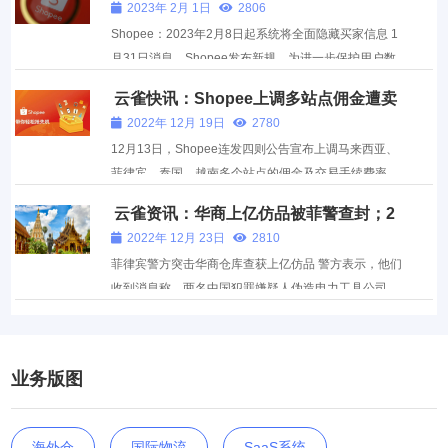
面隐藏买家信息
2023年 2月 1日
2806
间电商市场取得超预期成长，但随着经济生活回归常态
Shopee：2023年2月8日起系统将全面隐藏买家信息 1
化，...
月31日消息，Shopee发布新规，为进一步保护用户数
据，平台将从2023/2/8起在所有订单履行阶段隐藏买家
云雀快讯：Shopee上调多站点佣金遭卖
姓名和联络方式，并在部分订单履行阶段隐藏买家地
家怒批
2022年 12月 19日
2780
址。 Shopee平台建议所有卖家通过Shopee聊聊联系
12月13日，Shopee连发四则公告宣布上调马来西亚、
买家，以方便留存...
菲律宾、泰国、越南多个站点的佣金及交易手续费率、
菲律宾站点其活动服务率将增加VAT费率、马来西亚与
云雀资讯：华商上亿仿品被菲警查封；2
菲律宾站点独立海外仓店铺及一店多运佣金费率也即将
人即可注册泰国新公司
2022年 12月 23日
2810
调整。 有卖家无奈表示Shopee的这番操作让他心灰，
菲律宾警方突击华商仓库查获上亿仿品 警方表示，他们
想转行去做...
收到消息称，两名中国犯罪嫌疑人伪造电力工具公司
Makita的标签违反了第8293号共和国法《菲律宾知识
产权法》和修订后刑法第168条(不正当竞争)，当即展
开搜查行动。 查获的商品包括700件电钻、300台电焊
业务版图
机和24件冲击...
海外仓
国际物流
SaaS系统