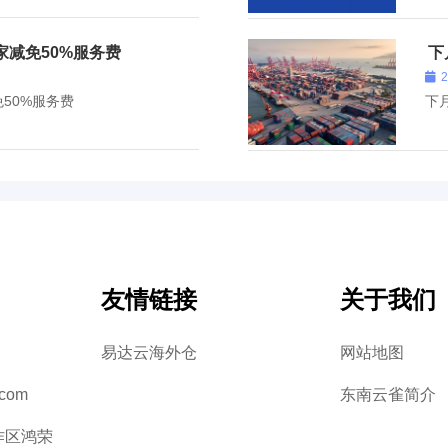
家减免50%服务费
下
免50%服务费
下
友情链接
关于我们
易达云海外仓
网站地图
.com
东南云雀简介
作区鸿荣