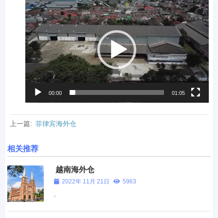
视
频
播
放
器
00:00
01:05
上一篇:
菲律宾海外仓
相关推荐
越南海外仓
2022年 11月 21日
5963
,