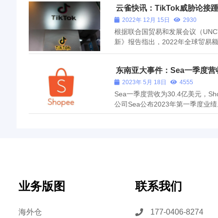
云雀快讯：TikTok威胁论接
2022年 12月 15日
2930
根据联合国贸易和发展会议（UNC
新》报告指出，2022年全球贸易
平。货物贸易总额预计将达到近25
10%；服务贸易总额预计将达到近
东南亚大事件：Sea一季度营收
15%。 中国石油官微消息，...
入达21亿美元
2023年 5月 18日
4555
Sea一季度营收为30.4亿美元，Sho
公司Sea公布2023年第一季度
为30.4亿美元，同比增长5%；净
度实现盈利，但不及市场预期的2.
收购相关的1.179亿美元...
业务版图
联系我们
海外仓
177-0406-8274