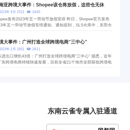
南亚跨境大事件：Shopee该仓将放假，这些仓无休
2023年 4月 25日
3445
opee发布2023年五一劳动节放假安排 昨日，Shopee官方发布
023年五一劳动节放假安排通知。通知提到，SLS仓库中，东莞仓
常上班；义乌仓正常上班；泉州仓正常上班；香港仓4月30日-5
1日放假，仓库不操作、不收货。SLS整体时效受假期影响：预计
境大事件：广州打造全球跨境电商“三中心”
南亚站点（新加坡站...
2023年 2月 28日
2611
东进出口增长43倍：广州打造全球跨境电商“三中心” 据悉，近年
广东跨境电商持续快速发展，目前全省21个地市全部获批跨境电
综试区，实现综试区全省覆盖，数量全国第一。省商务厅数据显
2015至2022年，广东跨境电商进出口从148亿元增至6454亿
规模扩大近43...
东南云雀专属入驻通道