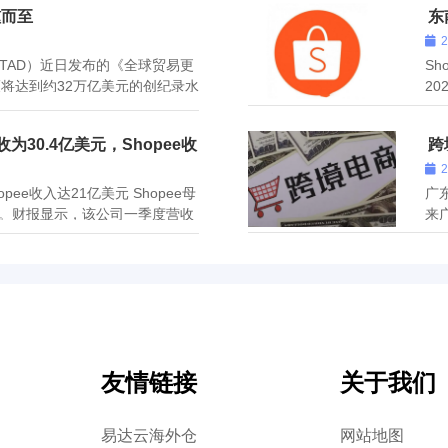
踵而至
东
TAD）近日发布的《全球贸易更
Sh
额将达到约32万亿美元的创纪录水
2
万亿美元，比2021年增长约
正
7万亿美元，比2021年增长约
月
为30.4亿美元，Shopee收
跨
东
pee收入达21亿美元 Shopee母
广
业绩。财报显示，该公司一季度营收
来
利润为8810万美元，连续两个季
商
244亿美元。净利润受到与先前
示，
元，
友情链接
关于我们
易达云海外仓
网站地图