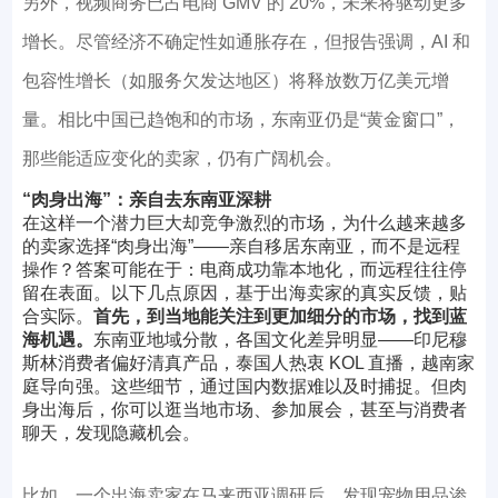
另外，视频商务已占电商 GMV 的 20%，未来将驱动更多
增长。尽管经济不确定性如通胀存在，但报告强调，AI 和
包容性增长（如服务欠发达地区）将释放数万亿美元增
量。相比中国已趋饱和的市场，东南亚仍是“黄金窗口”，
那些能适应变化的卖家，仍有广阔机会。
“肉身出海”：亲自去东南亚深耕
在这样一个潜力巨大却竞争激烈的市场，为什么越来越多
的卖家选择“肉身出海”——亲自移居东南亚，而不是远程
操作？答案可能在于：电商成功靠本地化，而远程往往停
留在表面。以下几点原因，基于出海卖家的真实反馈，贴
合实际。
首先，到当地能关注到更加细分的市场，找到蓝
海机遇。
东南亚地域分散，各国文化差异明显——印尼穆
斯林消费者偏好清真产品，泰国人热衷 KOL 直播，越南家
庭导向强。这些细节，通过国内数据难以及时捕捉。但肉
身出海后，你可以逛当地市场、参加展会，甚至与消费者
聊天，发现隐藏机会。
比如，一个出海卖家在马来西亚调研后，发现宠物用品渗