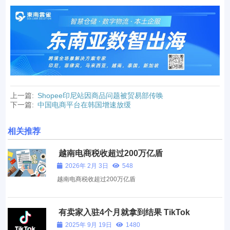
上一篇:
Shopee印尼站因商品问题被贸易部传唤
下一篇:
中国电商平台在韩国增速放缓
相关推荐
越南电商税收超过200万亿盾
2026年 2月 3日
548
越南电商税收超过200万亿盾
有卖家入驻4个月就拿到结果 TikTok
Shop美国站仍计划今年实现收入翻番
2025年 9月 19日
1480